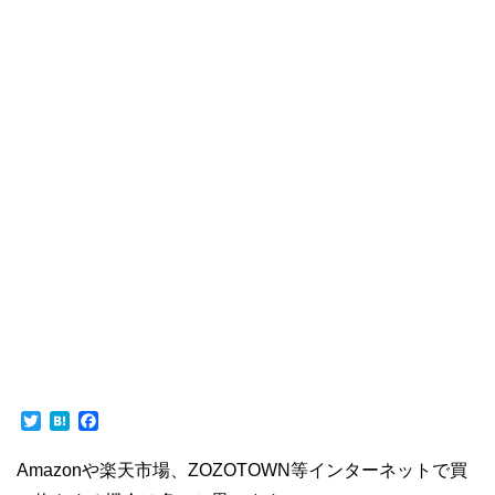
T
H
F
w
a
a
i
t
c
Amazonや楽天市場、ZOZOTOWN等インターネットで買
t
e
e