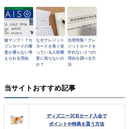
嘘マジで！？セ
なぜクレジット
信用情報！クレ
ゾンカードの審
カードを長く使
ジットカードを
査が通らない考
っている人程審
作れない１つの
えられる理由
査に落ちないの
理由を調べる方
か？
法
当サイトおすすめ記事
ディズニーJCBカード入会で
ポイントや特典を貰う方法