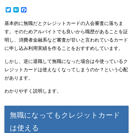
T
H
F
w
a
a
i
t
c
基本的に無職だとクレジットカードの入会審査に落ちま
t
e
e
t
n
b
す。そのためアルバイトでも良いから職歴があることを証
e
a
o
明し、消費者金融系など審査が甘いと言われているカード
r
o
k
に申し込み利用実績を作ることをおすすめしています。
しかし、逆に退職して無職になった場合は今使っているク
レジットカードは使えなくなってしまうのか？という心配
があります。
わかりやすく説明します。
無職になってもクレジットカード
は使える