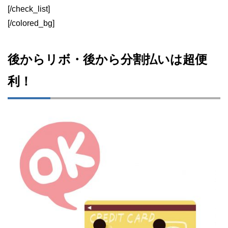
[/check_list]
[/colored_bg]
後からリボ・後から分割払いは超便
利！