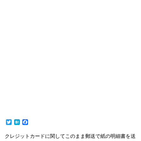
T
H
F
w
a
a
i
t
c
クレジットカードに関してこのまま郵送で紙の明細書を送
t
e
e