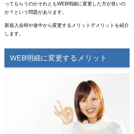
t
n
b
ってもらうのかそれともWEB明細に変更した方が良いの
e
a
o
か？という問題があります。
r
o
k
新規入会時や途中から変更するメリットデメリットを紹介
します。
WEB明細に変更するメリット